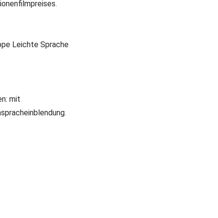
onenfilmpreises.
ruppe Leichte Sprache
en: mit
enspracheinblendung.