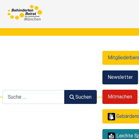
Mitgliederber
Newsletter
Suchen
Mitmachen
Suchen
Gebärden
Leichte S