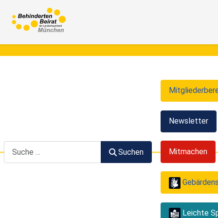
Mitgliederber
Newsletter
Suchen
Mitmachen
Suchen
Gebärden
Leichte S