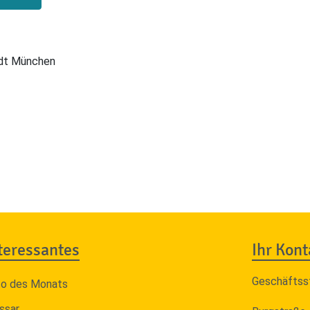
adt München
teressantes
Ihr Kont
Geschäftss
to des Monats
ssar