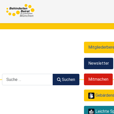
Mitgliederber
Newsletter
Suchen
Mitmachen
Suchen
Gebärden
Leichte S