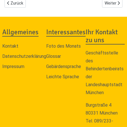
Vorheriger Beitrag: Dringende Forderungen zum Internationalen 
Nächster Bei
Zurück
Weiter
Allgemeines
Interessantes
Ihr Kontakt
zu uns
Kontakt
Foto des Monats
Geschäftsstelle
Datenschutzerklärung
Glossar
des
Impressum
Gebärdensprache
Behindertenbeirats
Leichte Sprache
der
Landeshauptstadt
München
Burgstraße 4
80331 München
Tel. 089/233-