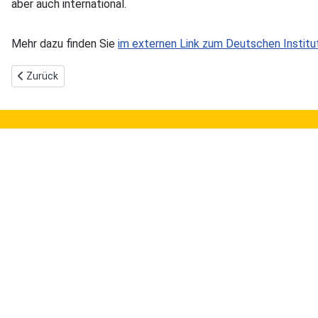
aber auch international.
Mehr dazu finden Sie
im externen Link zum Deutschen Institu
Vorheriger Beitrag: Kobinet-Nachrichten: Inklusion ist Teil der Ant
Zurück
Allgemeines
In
Kontakt
Fo
Datenschutzerklärung
Glo
Impressum
Ge
Lei