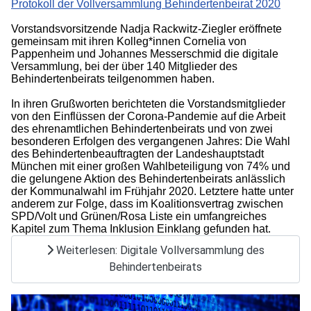
Protokoll der Vollversammlung Behindertenbeirat 2020
Vorstandsvorsitzende Nadja Rackwitz-Ziegler
eröffnete
gemeinsam mit ihren Kolleg*innen Cornelia von
Pappenheim und Johannes Messerschmid
die
digitale
Versammlung,
bei der über 1
40
Mitglieder des
Behindertenbeirats teilgenommen haben.
In
ihren Grußworten
berichteten die Vorstandsmitglieder
von den Einflüssen der Corona-Pandemie auf die Arbeit
des ehrenamtlichen Behindertenbeirats und von zwei
besonderen Erfolgen des vergangenen Jahres: Die Wahl
des Behindertenbeauftragten der Landeshauptstadt
München mit einer großen Wahlbeteiligung von 74% und
die gelungene Aktion des Behindertenbeirats anlässlich
der Kommunalwahl im Frühjahr 2020. Letztere hatte unter
anderem zur Folge, dass im Koalitionsvertrag zwischen
SPD/Volt und Grünen/Rosa Liste ein umfangreiches
Kapitel zum Thema Inklusion Einklang gefunden hat.
Weiterlesen: Digitale Vollversammlung des
Behindertenbeirats