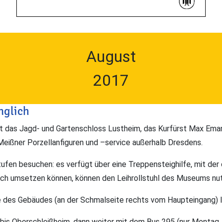
August
2017
nglich
 das Jagd- und Gartenschloss Lustheim, das Kurfürst Max Emanu
eißner Porzellanfiguren und –service außerhalb Dresdens.
ufen besuchen: es verfügt über eine Treppensteighilfe, mit der
 sich umsetzen können, können den Leihrollstuhl des Museums nu
des Gebäudes (an der Schmalseite rechts vom Haupteingang) läu
 bis Oberschleißheim, dann weiter mit dem Bus 295 (nur Montag