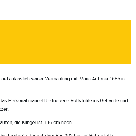
el anlässlich seiner Vermählung mit Maria Antonia 1685 in
 das Personal manuell betriebene Rollstühle ins Gebäude und
tzen.
ten, die Klingel ist 116 cm hoch.
bis Freitag) oder mit dem Bus 292 bis zur Haltestelle