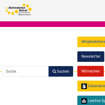
Mitgliederber
Newsletter
Suchen
Mitmachen
Suchen
Gebärden
Leichte S