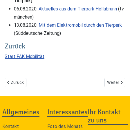
Tierpark)
06.08.2020:
Aktuelles aus dem Tierpark Hellabrunn
(tv
münchen)
13.08.2020:
Mit dem Elektromobil durch den Tierpark
(Süddeutsche Zeitung)
Zurück
Start FAK Mobilität
Vorheriger Beitrag: Gelbe U-Bahnrampen kommen verspätet
Nächster Be
Zurück
Weiter
Allgemeines
Interessantes
Ihr Kontakt
zu uns
Kontakt
Foto des Monats