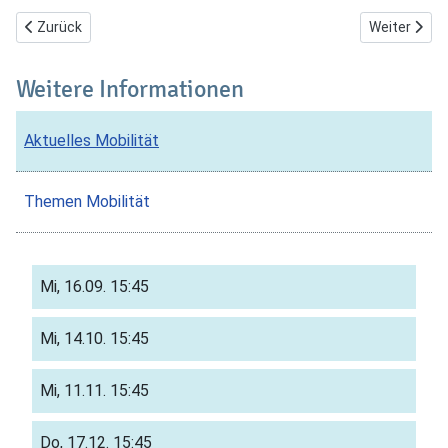
Vorheriger Beitrag: Mobilitätsservice auf Großfriedhöfen
Nächster Bei
Zurück
Weiter
Weitere Informationen
Aktuelles Mobilität
Themen Mobilität
Mi, 16.09.
15:45
Mi, 14.10.
15:45
Mi, 11.11.
15:45
Do, 17.12.
15:45