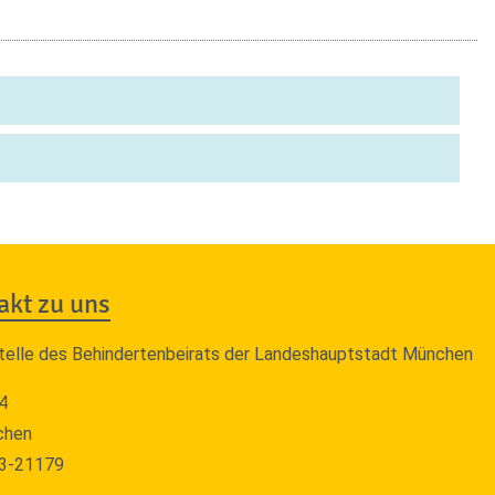
akt zu uns
telle des Behindertenbeirats der Landeshauptstadt München
4
chen
33-21179