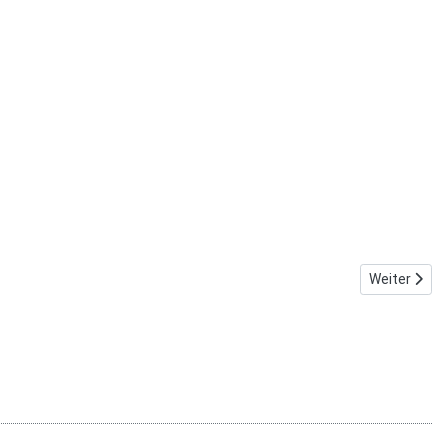
Nächster Be
Weiter