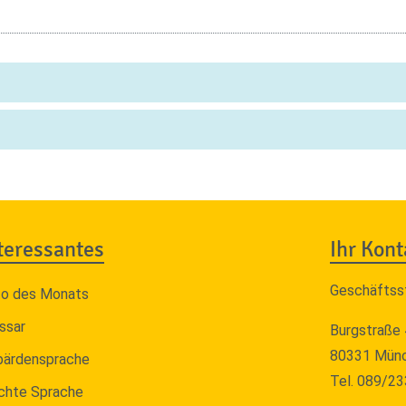
teressantes
Ihr Kont
Geschäftss
to des Monats
ssar
Burgstraße 
80331 Mün
bärdensprache
Tel. 089/2
chte Sprache