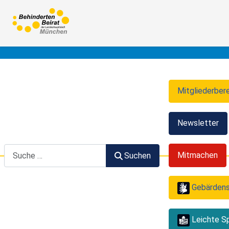
Mitgliederber
Newsletter
Suchen
Mitmachen
Suchen
Gebärden
Leichte S