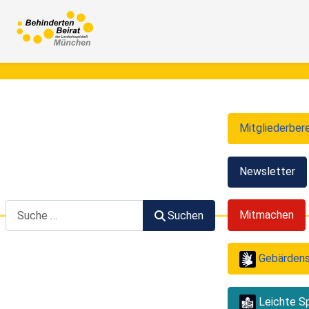
Mitgliederber
Newsletter
Suchen
Mitmachen
Suchen
Gebärden
Leichte S