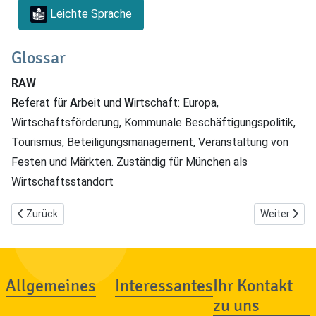
Leichte Sprache
Glossar
RAW
R
eferat für
A
rbeit und
W
irtschaft: Europa,
Wirtschaftsförderung, Kommunale Beschäftigungspolitik,
Tourismus, Beteiligungsmanagement, Veranstaltung von
Festen und Märkten. Zuständig für München als
Wirtschaftsstandort
Vorheriger Beitrag: P - POR
Nächster Bei
Zurück
Weiter
Allgemeines
Interessantes
Ihr Kontakt
zu uns