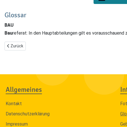
Glossar
BAU
Bau
referat: In den Hauptabteilungen gilt es vorausschauend 
Vorheriger Beitrag: A - Ausschuss
Zurück
Allgemeines
In
Kontakt
Fo
Datenschutzerklärung
Glo
Impressum
Ge