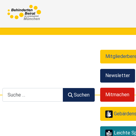
Mitgliederber
Newsletter
Suchen
Mitmachen
Suchen
Gebärden
Leichte S