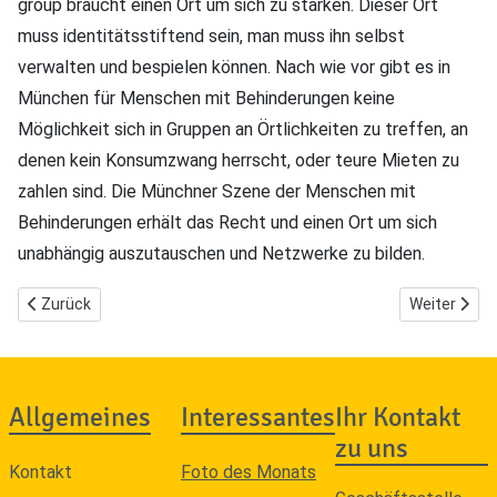
group braucht einen Ort um sich zu stärken. Dieser Ort
muss identitätsstiftend sein, man muss ihn selbst
verwalten und bespielen können. Nach wie vor gibt es in
München für Menschen mit Behinderungen keine
Möglichkeit sich in Gruppen an Örtlichkeiten zu treffen, an
denen kein Konsumzwang herrscht, oder teure Mieten zu
zahlen sind. Die Münchner Szene der Menschen mit
Behinderungen erhält das Recht und einen Ort um sich
unabhängig auszutauschen und Netzwerke zu bilden.
Vorheriger Beitrag: Chieminger Baderampe
Nächster Be
Zurück
Weiter
Allgemeines
Interessantes
Ihr Kontakt
zu uns
Kontakt
Foto des Monats