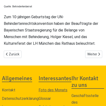
Quelle: Behindertenbeirat
Zum 10-jährigen Geburtstag der UN-
Behindertenrechtskonvention haben der
Beauftragte der
Bayerischen Staatsregierung für die Belange von
Menschen mit Behinderung, Holger Kiesel, und das
Kulturreferat der LH München das Rathaus beleuchtet.
Vorheriger Beitrag: "Schöner Parken" vor dem Supermarkt
Nächster Bei
Zurück
Weiter
Allgemeines
Interessantes
Ihr Kontakt
zu uns
Kontakt
Foto des Monats
Geschäftsstelle
Datenschutzerklärung
Glossar
des