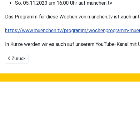
So. 05.11.2023 um 16:00 Uhr auf münchen.tv
Das Programm für diese Wochen von münchen.tv ist auch unte
https://www.muenchen.tv/programm/wochenprogramm-muen
In Kürze werden wir es auch auf unserem YouTube-Kanal mit U
Vorheriger Beitrag: Neuer Nachfolger für den ausgeschiedenen 
Zurück
Allgemeines
In
Kontakt
Fo
Datenschutzerklärung
Glo
Impressum
Ge
Lei