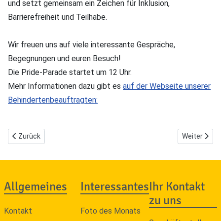
und setzt gemeinsam ein Zeichen für Inklusion,
Barrierefreiheit und Teilhabe.
Wir freuen uns auf viele interessante Gespräche,
Begegnungen und euren Besuch!
Die Pride-Parade startet um 12 Uhr.
Mehr Informationen dazu gibt es
auf der Webseite unserer
Behindertenbeauftragten:
Vorheriger Beitrag: IKEA führt „Stille Stunde“ ein
Nächster Be
Zurück
Weiter
Allgemeines
Interessantes
Ihr Kontakt
zu uns
Kontakt
Foto des Monats