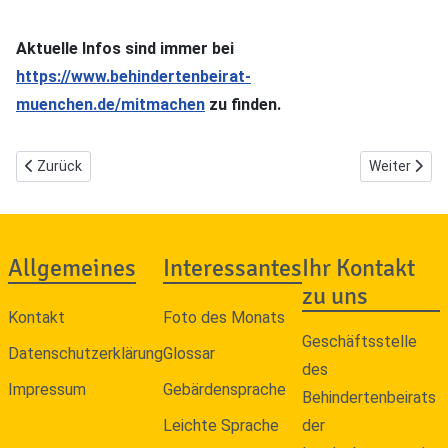
Aktuelle Infos sind immer bei
https://www.behindertenbeirat-
muenchen.de/mitmachen
zu finden.
Vorheriger Beitrag: Disability Pride Month in München
Nächster Bei
Zurück
Weiter
Allgemeines
Interessantes
Ihr Kontakt
zu uns
Kontakt
Foto des Monats
Geschäftsstelle
Datenschutzerklärung
Glossar
des
Impressum
Gebärdensprache
Behindertenbeirats
Leichte Sprache
der