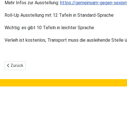
Mehr Infos zur Ausstellung:
https://gemeinsam-gegen-sexism
Roll-Up Ausstellung mit 12 Tafeln in Standard-Sprache
Wichtig: es gibt 10 Tafeln in leichter Sprache
Verleih ist kostenlos, Transport muss die ausleihende Stelle
Vorheriger Beitrag: Frohe Weihnachten & einen guten Start ins ne
Zurück
Allgemeines
In
Kontakt
Fo
Datenschutzerklärung
Glo